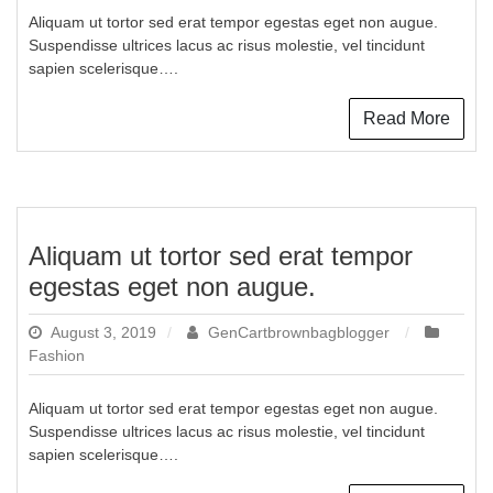
Aliquam ut tortor sed erat tempor egestas eget non augue.
Suspendisse ultrices lacus ac risus molestie, vel tincidunt
sapien scelerisque….
Read More
Aliquam ut tortor sed erat tempor
egestas eget non augue.
August 3, 2019
GenCartbrownbagblogger
Fashion
Aliquam ut tortor sed erat tempor egestas eget non augue.
Suspendisse ultrices lacus ac risus molestie, vel tincidunt
sapien scelerisque….