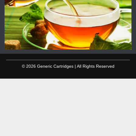
© 2026 Generic Cartridges | All Rights Reserved